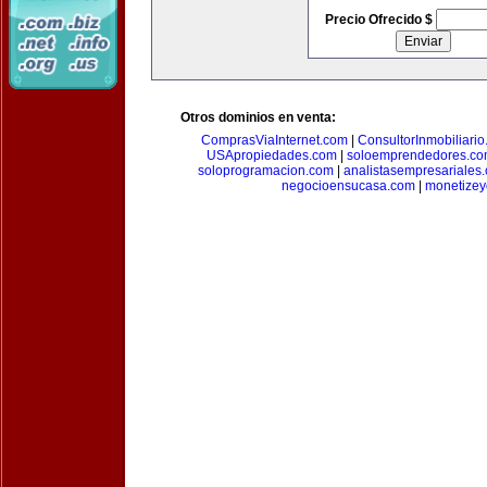
Precio Ofrecido $
Otros dominios en venta:
ComprasViaInternet.com
|
ConsultorInmobiliari
USApropiedades.com
|
soloemprendedores.c
soloprogramacion.com
|
analistasempresariales
negocioensucasa.com
|
monetize