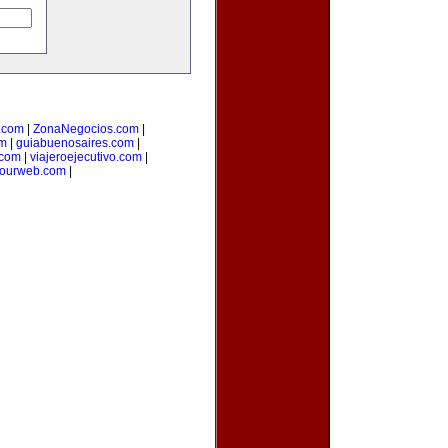
o.com
|
ZonaNegocios.com
|
om
|
guiabuenosaires.com
|
.com
|
viajeroejecutivo.com
|
yourweb.com
|