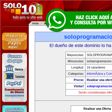
soloprogramaci
El dueño de este dominio lo ha
Mayusculas:
SOLOPROGRAMA
Minusculas:
soloprogramacion
Longitud:
16 caracteres
Categorias:
InformÃ¡tica y Co
Precio:
Realizar una ofert
Visitar!
soloprogramacio
Serán consideradas ofer
Realizar una Oferta