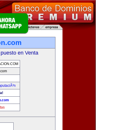
on.com
 puesto en Venta
CION.COM
.com
mputaciÃ³n
a!
n.com
tas