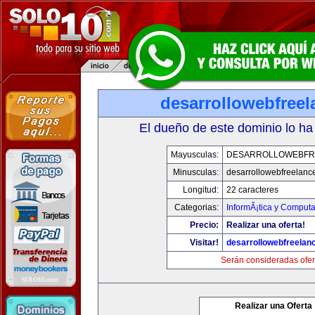
desarrollowebfree
El dueño de este dominio lo ha
Mayusculas:
DESARROLLOWEBFR
Minusculas:
desarrollowebfreelanc
Longitud:
22 caracteres
Categorias:
InformÃ¡tica y Computa
Precio:
Realizar una oferta!
Visitar!
desarrollowebfreelan
Serán consideradas ofer
Realizar una Oferta