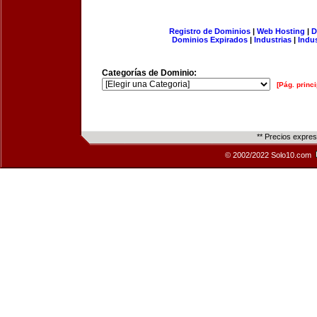
Registro de Dominios
|
Web Hosting
|
D
Dominios Expirados
|
Industrias
|
Indu
Categorías de Dominio:
[Pág. princi
** Precios expre
© 2002/2022 Solo10.com