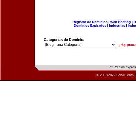
Registro de Dominios
|
Web Hosting
|
D
Dominios Expirados
|
Industrias
|
Indu
Categorías de Dominio:
[Pág. princi
** Precios expre
© 2002/2022 Solo10.com