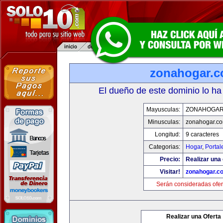
zonahogar.
El dueño de este dominio lo ha
Mayusculas:
ZONAHOGAR
Minusculas:
zonahogar.c
Longitud:
9 caracteres
Categorias:
Hogar
,
Portal
Precio:
Realizar una 
Visitar!
zonahogar.c
Serán consideradas ofer
Realizar una Oferta