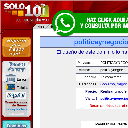
politicaynegoci
El dueño de este dominio lo ha
Mayusculas:
POLITICAYNEGO
Minusculas:
politicaynegocio
Longitud:
17 caracteres
Categorias:
Gobierno
,
Negoci
Precio:
Realizar una ofer
Visitar!
politicaynegoci
Serán consideradas ofer
Realizar una Oferta