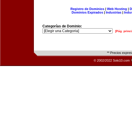
Registro de Dominios
|
Web Hosting
|
D
Dominios Expirados
|
Industrias
|
Indu
Categorías de Dominio:
[Pág. princi
** Precios expre
© 2002/2022 Solo10.com